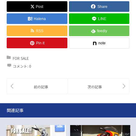
Post
Share
Hatena
LINE
RSS
feedly
Pin it
note
FOR SALE
コメント:
0
関連記事