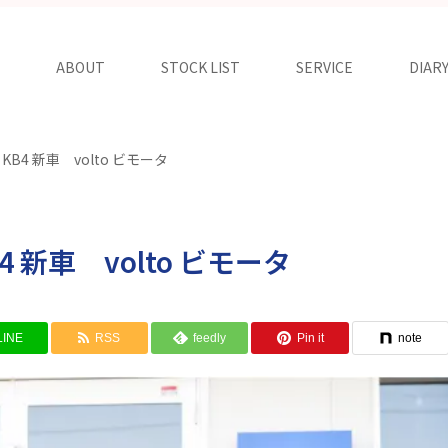
ABOUT
STOCK LIST
SERVICE
DIAR
a KB4 新車 volto ビモータ
KB4 新車 volto ビモータ
LINE
RSS
feedly
Pin it
note