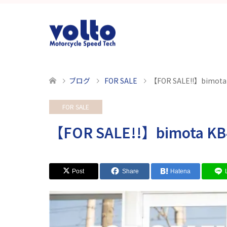
ブログ
FOR SALE
【FOR SALE!!】bimot
FOR SALE
【FOR SALE!!】bimota 
Post
Share
Hatena