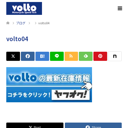
ブログ
volto04
volto04
Post
Share