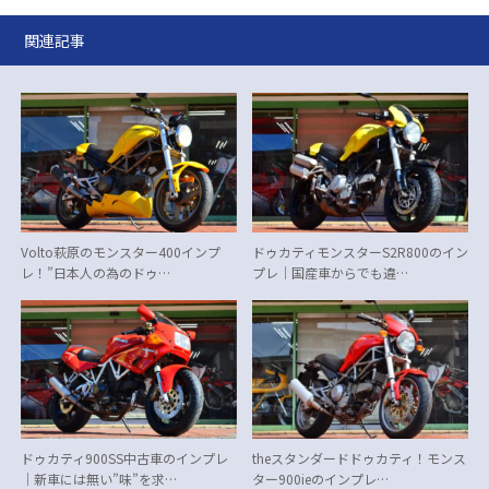
関連記事
Volto萩原のモンスター400インプ
ドゥカティモンスターS2R800のイン
レ！”日本人の為のドゥ…
プレ｜国産車からでも違…
ドゥカティ900SS中古車のインプレ
theスタンダードドゥカティ！モンス
｜新車には無い”味”を求…
ター900ieのインプレ…