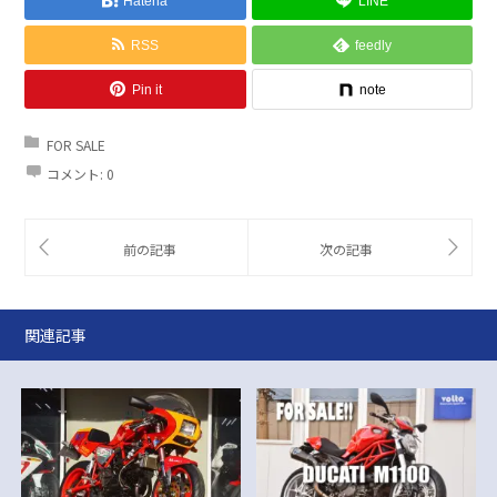
Hatena
LINE
RSS
feedly
Pin it
note
FOR SALE
コメント:
0
関連記事