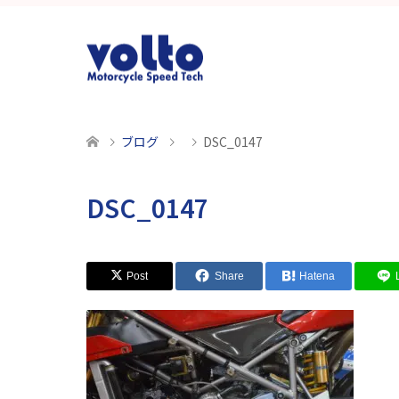
ブログ
DSC_0147
DSC_0147
Post
Share
Hatena