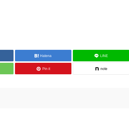
Hatena
LINE
Pin it
note