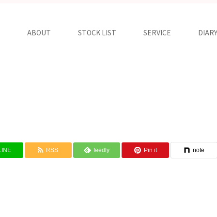
ABOUT
STOCK LIST
SERVICE
DIAR
LINE
RSS
feedly
Pin it
note