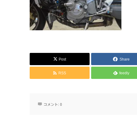
Post
Share
RSS
feedly
コメント:
0