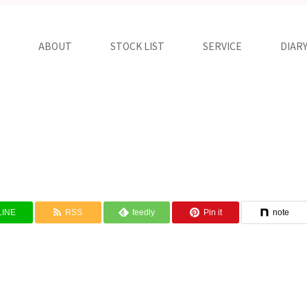
ABOUT
STOCK LIST
SERVICE
DIAR
LINE
RSS
feedly
Pin it
note