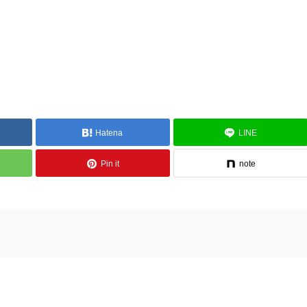
Hatena
LINE
Pin it
note