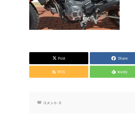
Post
Share
RSS
feedly
コメント:
0