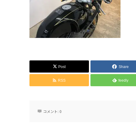
Post
Share
RSS
feedly
コメント:
0