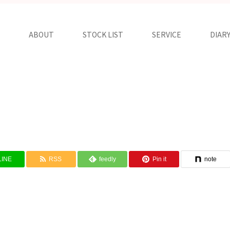
ABOUT
STOCK LIST
SERVICE
DIAR
LINE
RSS
feedly
Pin it
note