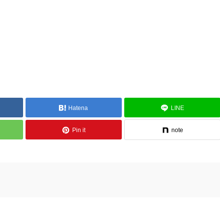
Hatena
LINE
Pin it
note