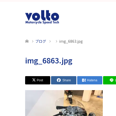
ブログ
img_6863.jpg
img_6863.jpg
Post
Share
Hatena