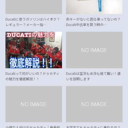
Ducatiに使うガソリンはハイオク？
赤キーがないと困る事ってないの？
レギュラー？メーカー指…
Ducati中古車を買う時の…
Ducatiって何がいいの？ドゥカティ
Ducatiは空冷も水冷も捨て難い！違
の魅力を徹底解説！！
いを説明します
小柄な人向けのドゥカティ｜身長低
大学生でもドゥカティに乗れるの？