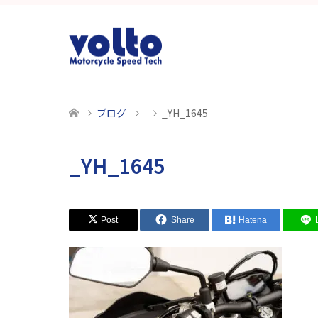
ブログ
_YH_1645
_YH_1645
Post
Share
Hatena