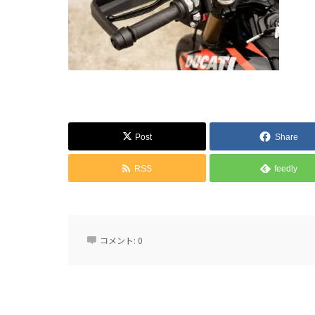
Post
Share
RSS
feedly
コメント:
0