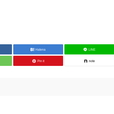
Hatena
LINE
Pin it
note