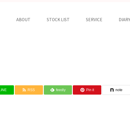
ABOUT
STOCK LIST
SERVICE
DIAR
LINE
RSS
feedly
Pin it
note