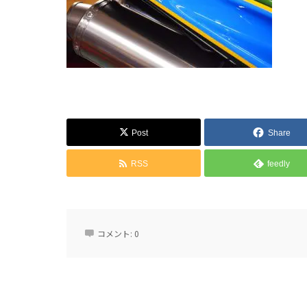
Post
Share
RSS
feedly
コメント:
0