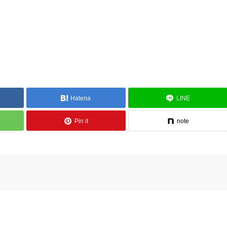
Hatena
LINE
Pin it
note