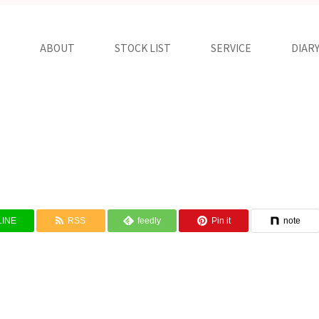
ABOUT
STOCK LIST
SERVICE
DIAR
LINE
RSS
feedly
Pin it
note