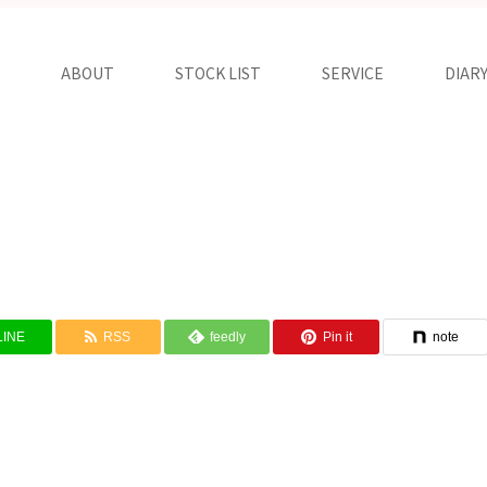
ABOUT
STOCK LIST
SERVICE
DIAR
LINE
RSS
feedly
Pin it
note