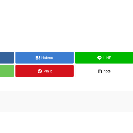
Hatena
LINE
Pin it
note