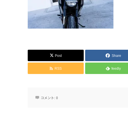
Post
Share
RSS
feedly
コメント:
0