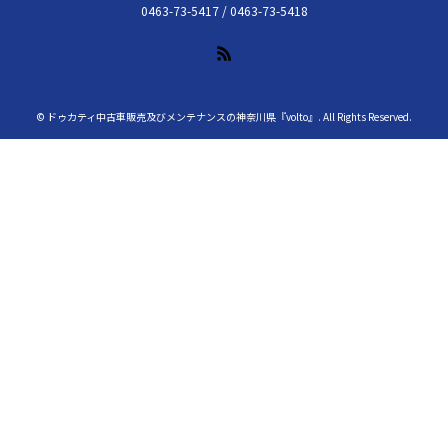
0463-73-5417 / 0463-73-5418
RSS
©
ドゥカティ中古車販売及びメンテナンスの神奈川県『volto』
. All Rights Reserved.